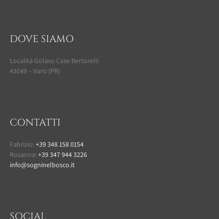
DOVE SIAMO
Località Golaso Case Bertorelli
43049 – Varsi (PR)
CONTATTI
Fabrizio:
+39 348 158 0154
Rosanna:
+39 347 944 3226
info@sogninelbosco.it
SOCIAL