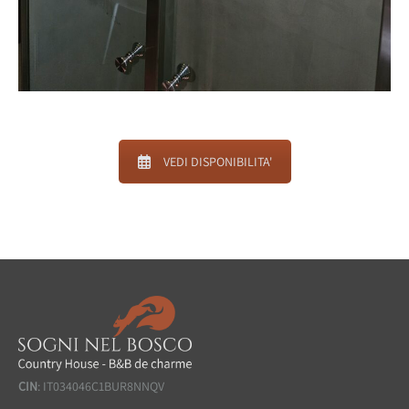
VEDI DISPONIBILITA'
CIN
: IT034046C1BUR8NNQV