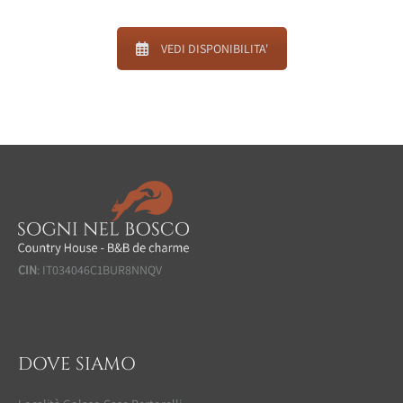
VEDI DISPONIBILITA'
CIN
: IT034046C1BUR8NNQV
DOVE SIAMO