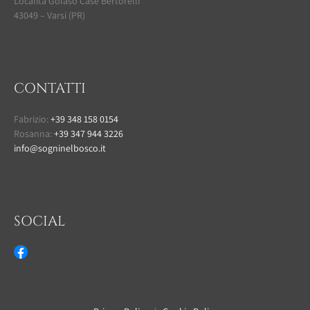
Località Golaso Case Bertorelli
43049 – Varsi (PR)
CONTATTI
Fabrizio:
+39 348 158 0154
Rosanna:
+39 347 944 3226
info@sogninelbosco.it
SOCIAL