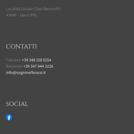
Località Golaso Case Bertorelli
43049 – Varsi (PR)
CONTATTI
Fabrizio:
+39 348 158 0154
Rosanna:
+39 347 944 3226
info@sogninelbosco.it
SOCIAL