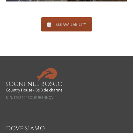
SEE AVAILABILITY
CIN
: IT034046C1BUR8NNQV
DOVE SIAMO