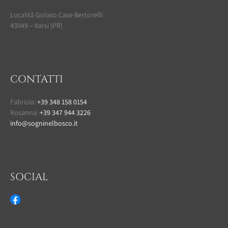
Località Golaso Case Bertorelli
43049 – Varsi (PR)
CONTATTI
Fabrizio:
+39 348 158 0154
Rosanna:
+39 347 944 3226
info@sogninelbosco.it
SOCIAL