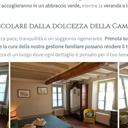
 ti accoglieranno in un abbraccio verde,
mentre la
veranda e l
ccolare dalla dolcezza della Cam
erca pace, tranquillità e un soggiorno rigenerante.
Prenota sub
 la cura della nostra gestione familiare possano rendere il
zza di un luogo dove ogni dettaglio è pensato per il tuo ben