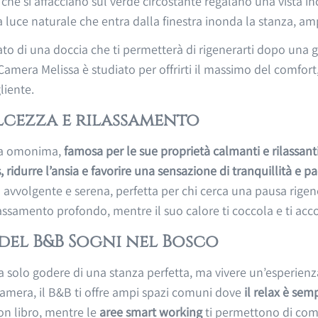
 che si affacciano sul verde circostante regalano una vista
luce naturale che entra dalla finestra inonda la stanza, am
to di una doccia che ti permetterà di rigenerarti dopo una g
Camera Melissa è studiato per offrirti il massimo del comfor
liente.
olcezza e rilassamento
ta omonima,
famosa per le sue proprietà calmanti e rilassanti
, ridurre l’ansia e favorire una sensazione di tranquillità e pa
 avvolgente e serena, perfetta per chi cerca una pausa rigen
ilassamento profondo, mentre il suo calore ti coccola e ti ac
 del B&B Sogni nel Bosco
a solo godere di una stanza perfetta, ma vivere un’esperie
 camera, il B&B ti offre ampi spazi comuni dove
il relax è sem
on libro, mentre le
aree smart working
ti permettono di comb