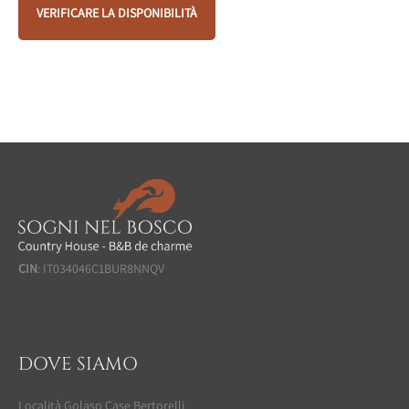
CIN
: IT034046C1BUR8NNQV
DOVE SIAMO
Località Golaso Case Bertorelli