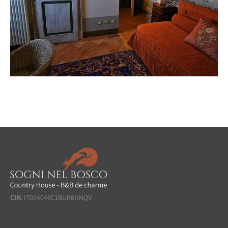
CIN
: IT034046C1BUR8NNQV