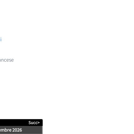
i
rancese
Succ>
embre 2026