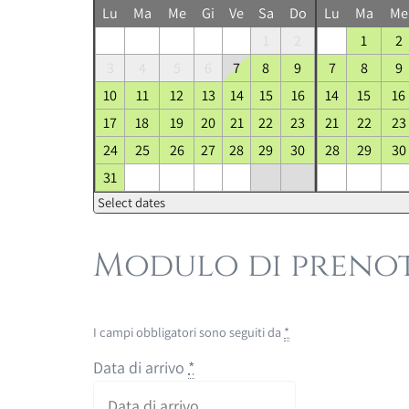
Lu
Ma
Me
Gi
Ve
Sa
Do
Lu
Ma
Me
1
2
1
2
3
4
5
6
7
8
9
7
8
9
10
11
12
13
14
15
16
14
15
16
17
18
19
20
21
22
23
21
22
23
24
25
26
27
28
29
30
28
29
30
31
Select dates
Modulo di preno
I campi obbligatori sono seguiti da
*
Data di arrivo
*