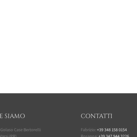
E SIAMO
CONTATTI
 Golaso Case Bertorelli
Fabrizio:
+39 348 158 0154
Varsi (PR)
Rosanna:
+39 347 944 3226