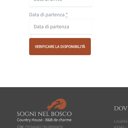
Data di partenza
*
DOV
Località
CIN
: IT034046C1BUR8NNQV
43049 – 