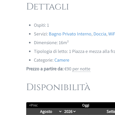
Dettagli
Ospiti:
1
Servizi:
Bagno Privato Interno
,
Doccia
,
WiF
Dimensione:
16m²
Tipologia di letto:
1 Piazza e mezza alla f
Categorie:
Camere
Prezzo a partire da:
€
90
per notte
Disponibilità
<Prec
Oggi
Sett