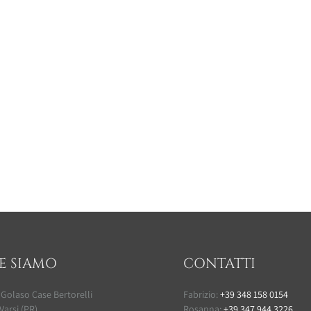
E SIAMO
CONTATTI
 Golaso Case Bertorelli
Fabrizio:
+39 348 158 0154
Varsi (PR)
Rosanna:
+39 347 944 3226