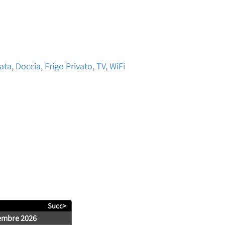
vata
,
Doccia
,
Frigo Privato
,
TV
,
WiFi
Succ>
embre 2026