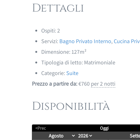
Dettagli
Ospiti:
2
Servizi:
Bagno Privato Interno
,
Cucina Pri
Dimensione:
127m²
Tipologia di letto:
Matrimoniale
Categorie:
Suite
Prezzo a partire da:
€
760
per 2 notti
Disponibilità
<Prec
Oggi
Sett