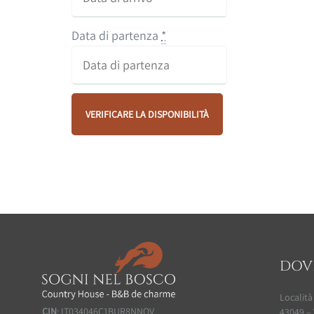
Data di partenza
*
DOV
Località
CIN
: IT034046C1BUR8NNQV
43049 – 